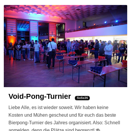
Void-Pong-Turnier
SoSe26
Liebe Alle, es ist wieder soweit. Wir haben keine
Kosten und Mühen gescheut und für euch das beste
Bierpong-Turnier des Jahres organisiert. Also: Schnell
anmelden, denn die Plätze sind begrenzt! 🍻